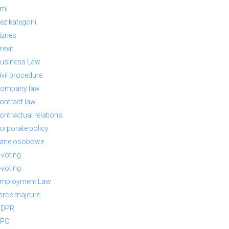
ml
ez kategorii
iznes
rexit
usiness Law
ivil procedure
ompany law
ontract law
ontractual relations
orporate policy
ane osobowe
-voting
-voting
mployment Law
orce majeure
GDPR
PC