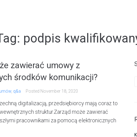
Tag:
podpis kwalifikowan
oże zawierać umowy z
ych środków komunikacji?
S
f
 umów
,
q&a
Posted
November 18, 2020
hną digitalizacją, przedsiębiorcy mają coraz to
wewnętrznych struktur.Zarząd może zawierać
rzyszłymi pracownikami za pomocą elektronicznych
Κ