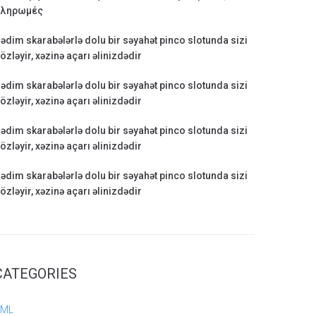
ληρωμές
ədim skarabələrlə dolu bir səyahət pinco slotunda sizi
özləyir, xəzinə açarı əlinizdədir
ədim skarabələrlə dolu bir səyahət pinco slotunda sizi
özləyir, xəzinə açarı əlinizdədir
ədim skarabələrlə dolu bir səyahət pinco slotunda sizi
özləyir, xəzinə açarı əlinizdədir
ədim skarabələrlə dolu bir səyahət pinco slotunda sizi
özləyir, xəzinə açarı əlinizdədir
CATEGORIES
AML