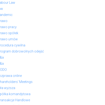
abour Law
aw
andemic
rawo
rawo pracy
rawo spółek
rawo umów
rocedura cywilna
rogram dobrowolnych odejść
&a
&a
RODO
ozprawa online
hareholders' Meetings
iła wyższa
półka komandytowa
ransakcje Handlowe