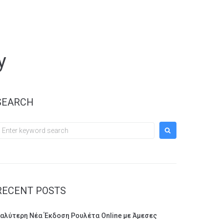
y
SEARCH
earch
or:
RECENT POSTS
αλύτερη Νέα Έκδοση Ρουλέτα Online με Άμεσες