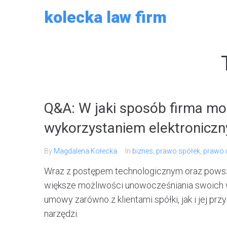
Skip
kolecka law firm
to
content
Q&A: W jaki sposób firma m
wykorzystaniem elektroniczn
By
Magdalena Kołecka
In
biznes
,
prawo spółek
,
prawo
Wraz z postępem technologicznym oraz powszec
większe możliwości unowocześniania swoich 
umowy zarówno z klientami spółki, jak i jej p
narzędzi.