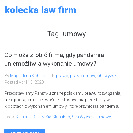
Skip
kolecka law firm
to
content
Tag:
umowy
Co może zrobić firma, gdy pandemia
uniemożliwia wykonanie umowy?
By
Magdalena Kołecka
In
prawo
,
prawo umów
,
siła wyższa
Posted
April 10, 2020
Przedstawiamy Państwu znane polskiemu prawu rozwiązania,
ujęte pod kątem możliwości zastosowania przez firmy w
kłopotach z wykonaniem umowy, które przyniosła pandemia.
Tags:
Klauzula Rebus Sic Stantibus
,
Siła Wyższa
,
Umowy