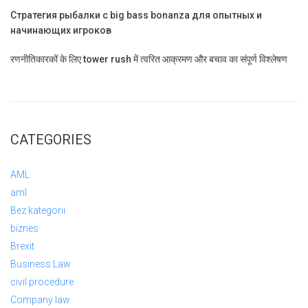
Стратегия рыбалки с big bass bonanza для опытных и
начинающих игроков
रणनीतिकारकों के लिए tower rush में त्वरित आक्रमण और बचाव का संपूर्ण विश्लेषण
CATEGORIES
AML
aml
Bez kategorii
biznes
Brexit
Business Law
civil procedure
Company law