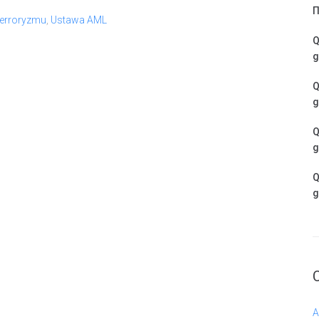
Π
Terroryzmu
,
Ustawa AML
Q
g
Q
g
Q
g
Q
g