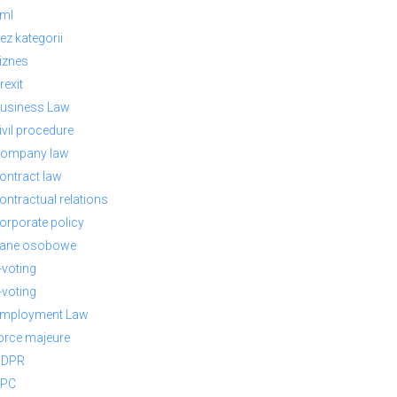
ml
ez kategorii
iznes
rexit
usiness Law
ivil procedure
ompany law
ontract law
ontractual relations
orporate policy
ane osobowe
-voting
-voting
mployment Law
orce majeure
GDPR
PC