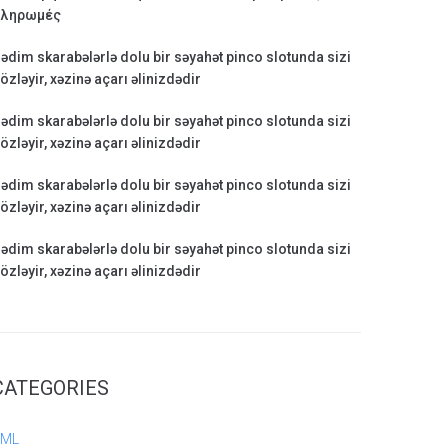
ληρωμές
ədim skarabələrlə dolu bir səyahət pinco slotunda sizi
özləyir, xəzinə açarı əlinizdədir
ədim skarabələrlə dolu bir səyahət pinco slotunda sizi
özləyir, xəzinə açarı əlinizdədir
ədim skarabələrlə dolu bir səyahət pinco slotunda sizi
özləyir, xəzinə açarı əlinizdədir
ədim skarabələrlə dolu bir səyahət pinco slotunda sizi
özləyir, xəzinə açarı əlinizdədir
CATEGORIES
AML