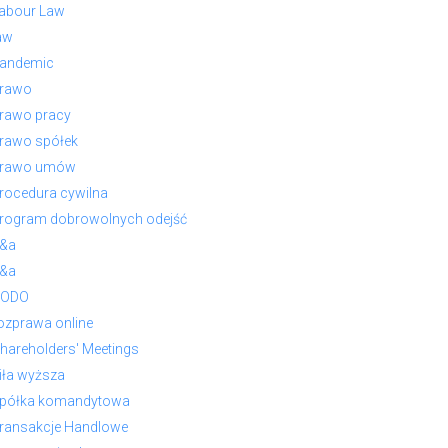
abour Law
aw
andemic
rawo
rawo pracy
rawo spółek
rawo umów
rocedura cywilna
rogram dobrowolnych odejść
&a
&a
RODO
ozprawa online
hareholders' Meetings
iła wyższa
półka komandytowa
ransakcje Handlowe