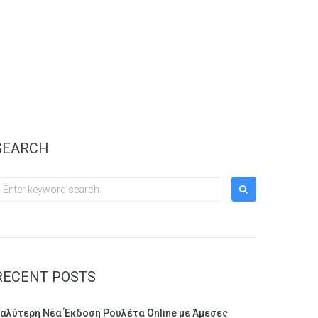
SEARCH
earch
or:
RECENT POSTS
αλύτερη Νέα Έκδοση Ρουλέτα Online με Άμεσες