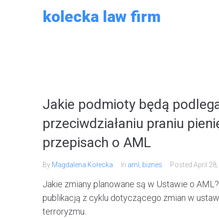
Skip
kolecka law firm
to
content
Jakie podmioty będą podlega
przeciwdziałaniu praniu pien
przepisach o AML
By
Magdalena Kołecka
In
aml
,
biznes
Posted
April 28
Jakie zmiany planowane są w Ustawie o AML?
publikacją z cyklu dotyczącego zmian w ustawi
terroryzmu.